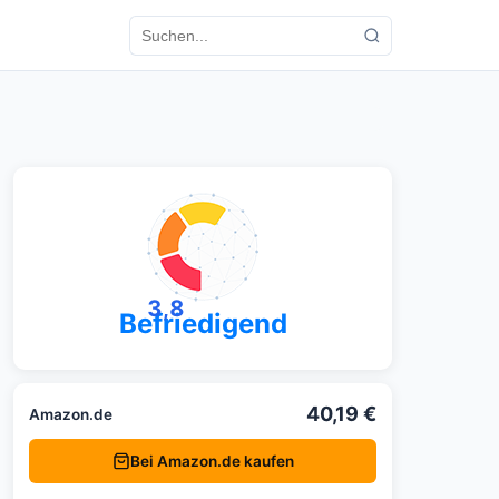
3,8
Befriedigend
40,19 €
Amazon.de
Bei Amazon.de kaufen