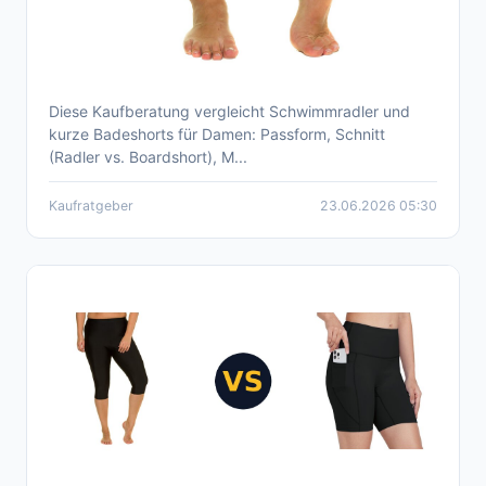
Diese Kaufberatung vergleicht Schwimmradler und
Schwimmradler Damen: Kaufberatung &
kurze Badeshorts für Damen: Passform, Schnitt
Empfehlungen 2026
(Radler vs. Boardshort), M...
Kaufratgeber
23.06.2026 05:30