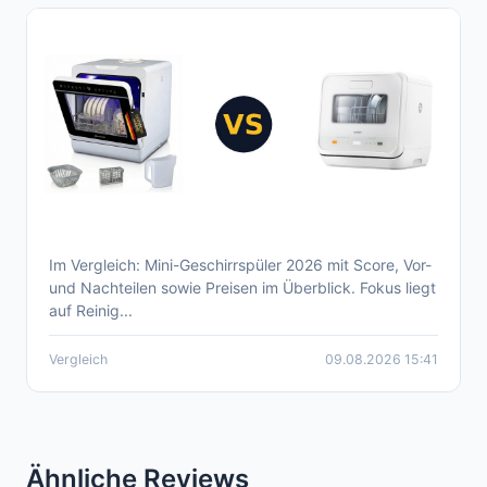
Im Vergleich: Mini-Geschirrspüler 2026 mit Score, Vor-
Aktueller Mini-Geschirrspüler Vergleich
und Nachteilen sowie Preisen im Überblick. Fokus liegt
2026
auf Reinig...
Vergleich
09.08.2026 15:41
Ähnliche Reviews