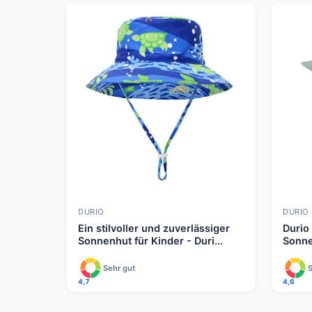
DURIO
DURIO
Ein stilvoller und zuverlässiger
Durio
Sonnenhut für Kinder - Duri...
Sonne
Sehr gut
S
4,7
4,6