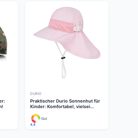
DURIO
er:
Praktischer Durio Sonnenhut für
m!
Kinder: Komfortabel, vielsei...
Gut
4,4