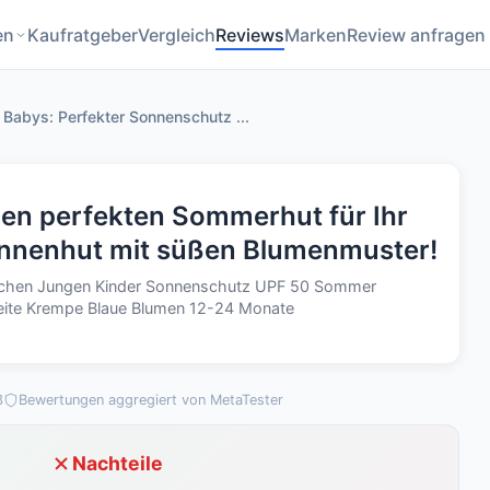
en
Kaufratgeber
Vergleich
Reviews
Marken
Review anfragen
 Babys: Perfekter Sonnenschutz ...
den perfekten Sommerhut für Ihr
onnenhut mit süßen Blumenmuster!
chen Jungen Kinder Sonnenschutz UPF 50 Sommer
reite Krempe Blaue Blumen 12-24 Monate
3
Bewertungen aggregiert von MetaTester
Nachteile