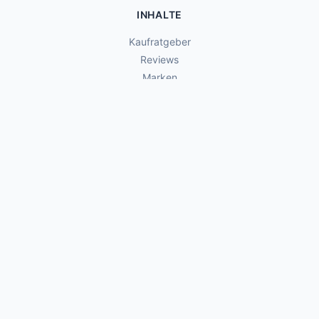
INHALTE
Kaufratgeber
Reviews
Marken
Review anfragen
RECHTLICHES
Impressum
Datenschutz
Affiliate-Hinweis
Rückgabe & Retouren
TEILEN