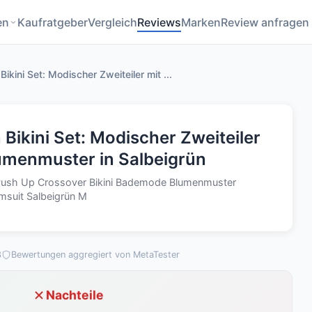
en
Kaufratgeber
Vergleich
Reviews
Marken
Review anfragen
ini Set: Modischer Zweiteiler mit ...
ikini Set: Modischer Zweiteiler
umenmuster in Salbeigrün
Push Up Crossover Bikini Bademode Blumenmuster
msuit Salbeigrün M
3
Bewertungen aggregiert von MetaTester
Nachteile