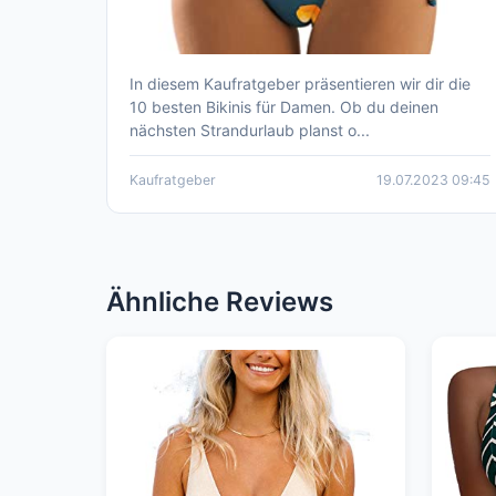
In diesem Kaufratgeber präsentieren wir dir die
Der komplette Kaufratgeber: Die
10 besten Bikinis für Damen. Ob du deinen
besten 10 Bikinis für Damen
nächsten Strandurlaub planst o...
Kaufratgeber
19.07.2023 09:45
Ähnliche Reviews