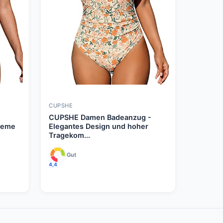
CUPSHE
CUPSHE Damen Badeanzug -
ueme
Elegantes Design und hoher
Tragekom...
Gut
4,4