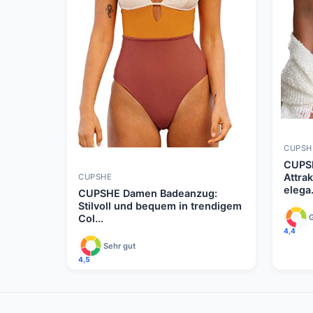
CUPSH
CUPSH
Attra
CUPSHE
elega.
CUPSHE Damen Badeanzug:
Stilvoll und bequem in trendigem
Col...
4,4
Sehr gut
4,5