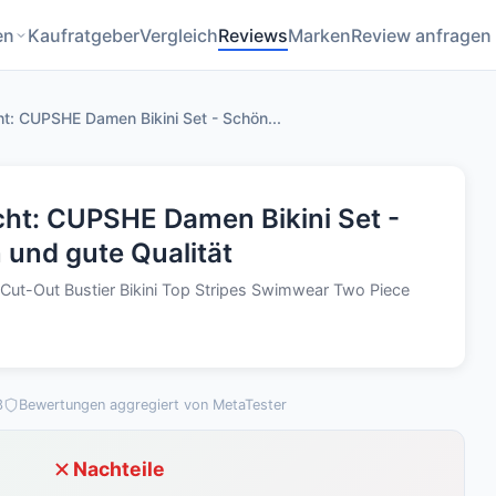
en
Kaufratgeber
Vergleich
Reviews
Marken
Review anfragen
ht: CUPSHE Damen Bikini Set - Schön...
cht: CUPSHE Damen Bikini Set -
und gute Qualität
Cut-Out Bustier Bikini Top Stripes Swimwear Two Piece
3
Bewertungen aggregiert von MetaTester
Nachteile