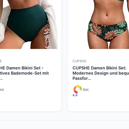
E
CUPSHE
E Damen Bikini Set -
CUPSHE Damen Bikini Set:
ktives Bademode-Set mit
Modernes Design und beq
..
Passfor...
Gut
Gut
4,4