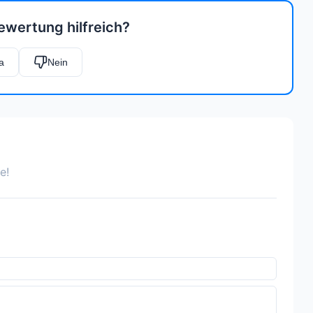
ewertung hilfreich?
a
Nein
e!