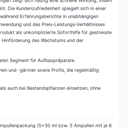
gen zeigt sich häufig eine schnelle Wirkung, indem
int. Die Kundenzufriedenheit spiegelt sich in einer
 während Erfahrungsberichte in unabhängigen
Anwendung und des Preis-Leistungs-Verhältnisses
rodukt als unkomplizierte Soforthilfe für gestresste
ine Hinförderung des Wachstums und der
raten Segment für Aufbaupräparate.
en und -gärtner sowie Profis, die regelmäßig
 als auch bei Bestandspflanzen einsetzen, ohne
 Ampullenpackung (5x30 ml bzw. 5 Ampullen mit je 6