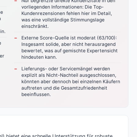
Nur begrenzte direkte Kundenzitate in den
vorliegenden Informationen: Die Top-
ne
Kundenrezensionen fehlen hier im Detail,
n
was eine vollständige Stimmungslage
einschränkt.
in.
Externe Score-Quelle ist moderat (63/100):
e
Insgesamt solide, aber nicht herausragend
bewertet, was auf gemischte Expertensicht
er
hindeuten kann.
Lieferungs- oder Servicemängel werden
explizit als Nicht-Nachteil ausgeschlossen,
könnten aber dennoch bei einzelnen Käufern
auftreten und die Gesamtzufriedenheit
beeinflussen.
 bietet eine schnelle Unterstützung für robuste