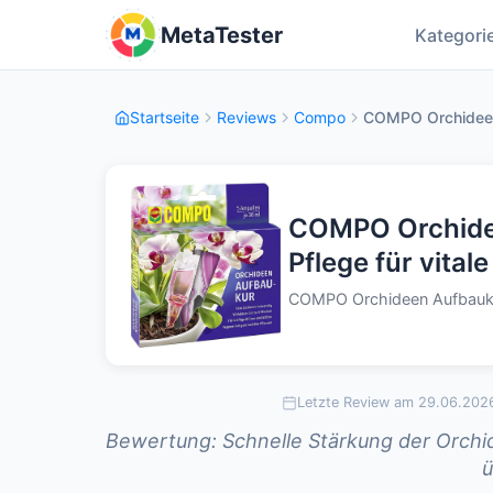
MetaTester
Kategori
Startseite
Reviews
Compo
COMPO Orchideen
COMPO Orchidee
Pflege für vita
COMPO Orchideen Aufbauk
Letzte Review am 29.06.202
Bewertung: Schnelle Stärkung der Orch
ü