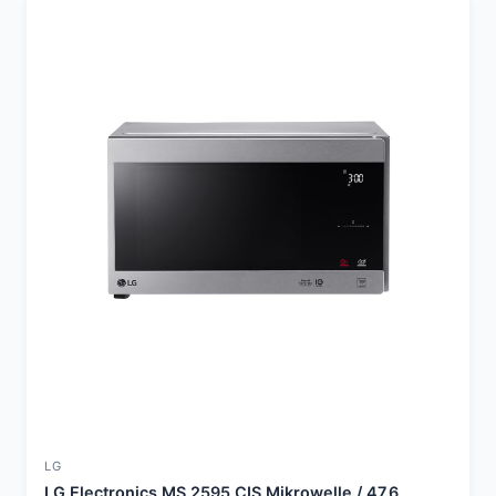
LG
LG Electronics MS 2595 CIS Mikrowelle / 47.6