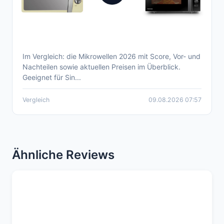
Im Vergleich: die Mikrowellen 2026 mit Score, Vor- und
Aktueller Mikrowellen Vergleich 2026 – Top
Nachteilen sowie aktuellen Preisen im Überblick.
Modelle im Überblick
Geeignet für Sin...
Vergleich
09.08.2026 07:57
Ähnliche Reviews