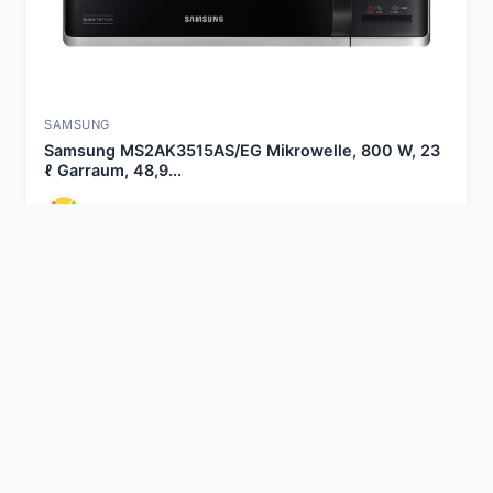
SAMSUNG
Samsung MS2AK3515AS/EG Mikrowelle, 800 W, 23
ℓ Garraum, 48,9...
Gut
4,3
Schlagworte
microwellengerät
mikrowelle schwarz