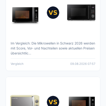
Im Vergleich: Die Mikrowellen in Schwarz 2026 werden
Aktueller Mikrowellen Schwarz Vergleich
mit Score, Vor- und Nachteilen sowie aktuellen Preisen
2026
übersichtlic...
Vergleich
09.08.2026 07:57