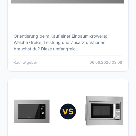
Orientierung beim Kauf einer Einbaumikrowelle:
Einbaumikrowelle 2026: Kaufberatung und
Welche Größe, Leistung und Zusatzfunktionen
Produktvergleich
brauchst du? Diese umfangreic...
Kaufratgeber
06.06.2026 03:08