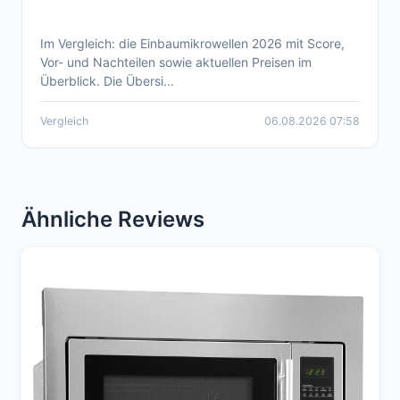
Im Vergleich: die Einbaumikrowellen 2026 mit Score,
Aktueller Einbaumikrowelle Vergleich 2026
Vor- und Nachteilen sowie aktuellen Preisen im
Überblick. Die Übersi...
Vergleich
06.08.2026 07:58
Ähnliche Reviews