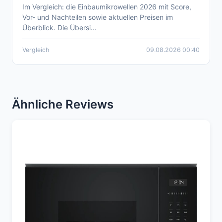
Im Vergleich: die Einbaumikrowellen 2026 mit Score,
Aktueller Einbaumikrowelle Vergleich 2026
Vor- und Nachteilen sowie aktuellen Preisen im
Überblick. Die Übersi...
Vergleich
09.08.2026 00:40
Ähnliche Reviews