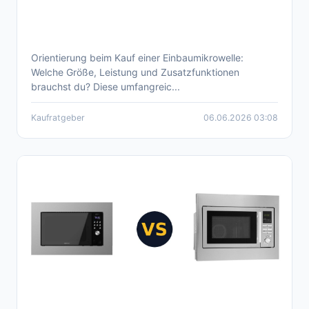
Orientierung beim Kauf einer Einbaumikrowelle:
Einbaumikrowelle 2026: Kaufberatung und
Welche Größe, Leistung und Zusatzfunktionen
Produktvergleich
brauchst du? Diese umfangreic...
Kaufratgeber
06.06.2026 03:08