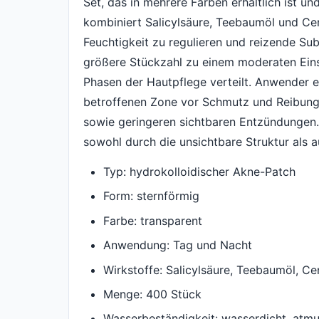
Set, das in mehrere Farben erhältlich ist 
kombiniert Salicylsäure, Teebaumöl und Cent
Feuchtigkeit zu regulieren und reizende Su
größere Stückzahl zu einem moderaten Einst
Phasen der Hautpflege verteilt. Anwender 
betroffenen Zone vor Schmutz und Reibung,
sowie geringeren sichtbaren Entzündungen. A
sowohl durch die unsichtbare Struktur als a
Typ: hydrokolloidischer Akne-Patch
Form: sternförmig
Farbe: transparent
Anwendung: Tag und Nacht
Wirkstoffe: Salicylsäure, Teebaumöl, Cen
Menge: 400 Stück
Wasserbeständigkeit: wasserdicht, atm