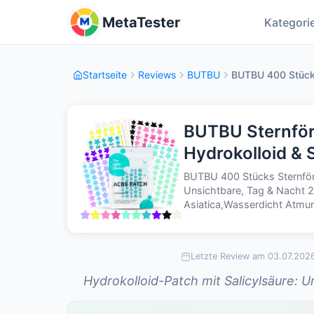
MetaTester
Kategori
Startseite
Reviews
BUTBU
BUTBU 400 Stücks
BUTBU Sternför
Hydrokolloid & 
BUTBU 400 Stücks Sternför
Unsichtbare, Tag & Nacht 2-
Asiatica,Wasserdicht Atmun
Letzte Review am 03.07.202
Hydrokolloid-Patch mit Salicylsäure: 