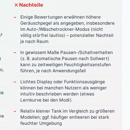
Nachteile
Einige Bewertungen erwähnen höhere
Geräuschpegel als angegeben, insbesondere
im Auto-/Wäschetrockner-Modus (nicht
m²
völlig störfrei lautlos) – potenzieller Nachteil
je nach Raum
In gewissem Maße Pausen-/Schaltverhalten
)
(z. B. automatische Pausen nach Sollwert)
kann zu zeitweiligen Feuchtigkeitsanstufen
o,
führen, je nach Anwendungsfall
Lichtes Display oder Funktionsausgänge
können bei manchen Nutzern als weniger
nk
intuitiv beschrieben werden (etwas
Lernkurve bei den Modi)
Relativ kleiner Tank im Vergleich zu größeren
he
Modellen; ggf. häufiger entleeren bei stark
feuchter Umgebung