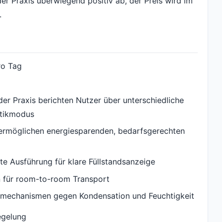
r Praxis überwiegend positiv ab, der Preis wird im
.
ro Tag
n der Praxis berichten Nutzer über unterschiedliche
tikmodus
 ermöglichen energiesparenden, bedarfsgerechten
nte Ausführung für klare Füllstandsanzeige
llen für room-to-room Transport
zmechanismen gegen Kondensation und Feuchtigkeit
egelung