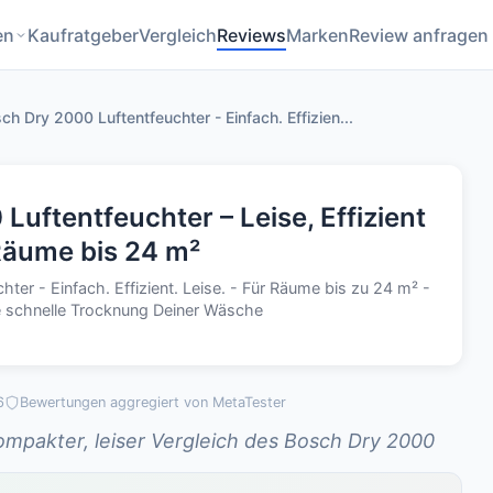
en
Kaufratgeber
Vergleich
Reviews
Marken
Review anfragen
ch Dry 2000 Luftentfeuchter - Einfach. Effizien...
Luftentfeuchter – Leise, Effizient
Räume bis 24 m²
ter - Einfach. Effizient. Leise. - Für Räume bis zu 24 m² -
e schnelle Trocknung Deiner Wäsche
6
Bewertungen aggregiert von MetaTester
ompakter, leiser Vergleich des Bosch Dry 2000