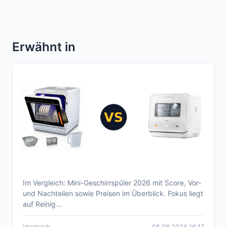
Erwähnt in
Im Vergleich: Mini-Geschirrspüler 2026 mit Score, Vor-
Aktueller Mini-Geschirrspüler Vergleich
und Nachteilen sowie Preisen im Überblick. Fokus liegt
2026
auf Reinig...
Vergleich
06.08.2026 16:17