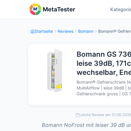
MetaTester
Kategori
Startseite
Reviews
Bomann
Bomann® Gefriers
Bomann GS 7366
leise 39dB, 171
wechselbar, Ene
Bomann® Gefrierschrank Nof
MultiAirflow | leise 39dB |
Gefrierschrank gross | GS 
Letzte Review am 01.06.202
Bomann NoFrost mit leiser 39 dB u