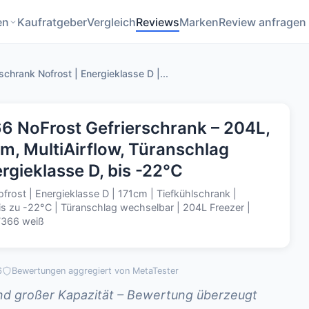
en
Kaufratgeber
Vergleich
Reviews
Marken
Review anfragen
chrank Nofrost | Energieklasse D |...
 NoFrost Gefrierschrank – 204L,
cm, MultiAirflow, Türanschlag
rgieklasse D, bis -22°C
rost | Energieklasse D | 171cm | Tiefkühlschrank |
 bis zu -22°C | Türanschlag wechselbar | 204L Freezer |
7366 weiß
6
Bewertungen aggregiert von MetaTester
nd großer Kapazität – Bewertung überzeugt