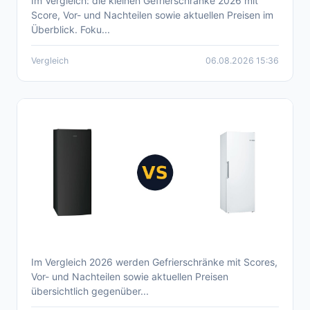
Im Vergleich: die kleinen Gefrierschränke 2026 mit
Aktueller Kleiner Gefrierschrank Vergleich
Score, Vor- und Nachteilen sowie aktuellen Preisen im
2026
Überblick. Foku...
Vergleich
06.08.2026 15:36
Im Vergleich 2026 werden Gefrierschränke mit Scores,
Aktueller Gefrierschrank Vergleich 2026 –
Vor- und Nachteilen sowie aktuellen Preisen
Überblick, Preise, Vor- und Nachteile
übersichtlich gegenüber...