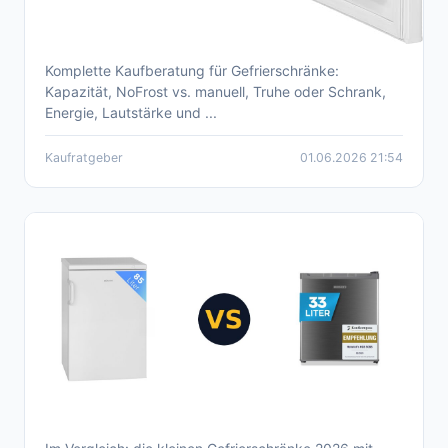
Komplette Kaufberatung für Gefrierschränke:
Gefrierschrank-Kaufberatung 2026 –
Kapazität, NoFrost vs. manuell, Truhe oder Schrank,
Empfehlungen & Produktvergleich
Energie, Lautstärke und ...
Kaufratgeber
01.06.2026 21:54