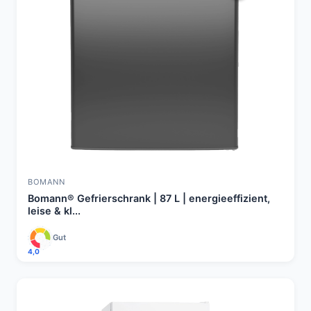
BOMANN
Bomann® Gefrierschrank | 87 L | energieeffizient,
leise & kl...
Gut
4,0