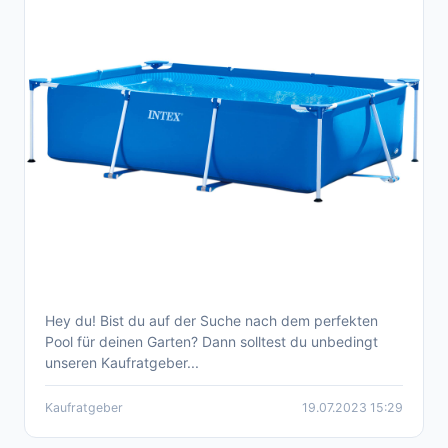
Hey du! Bist du auf der Suche nach dem perfekten
Die besten 10 Pools für den sommerlichen
Pool für deinen Garten? Dann solltest du unbedingt
Badespaß
unseren Kaufratgeber...
Kaufratgeber
19.07.2023 15:29