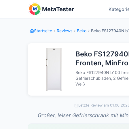
MetaTester
Kategori
Startseite
Reviews
Beko
Beko FS127940N b100
Beko FS127940N 
Fronten, MinFro
Beko FS127940N b100 freis
Gefrierschubladen, 2 Gefrier
Weiß
Letzte Review am 01.06.202
Großer, leiser Gefrierschrank mit Mi