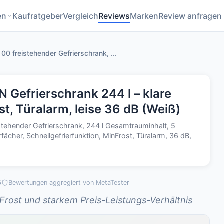
en
Kaufratgeber
Vergleich
Reviews
Marken
Review anfragen
 freistehender Gefrierschrank, ...
Gefrierschrank 244 l – klare
st, Türalarm, leise 36 dB (Weiß)
tehender Gefrierschrank, 244 l Gesamtrauminhalt, 5
fächer, Schnellgefrierfunktion, MinFrost, Türalarm, 36 dB,
6
Bewertungen aggregiert von MetaTester
nFrost und starkem Preis-Leistungs-Verhältnis