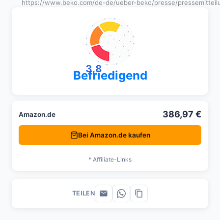
https://www.beko.com/de-de/ueber-beko/presse/pressemitteil
3,8
Befriedigend
386,97 €
Amazon.de
Bei Amazon.de kaufen
* Affiliate-Links
TEILEN