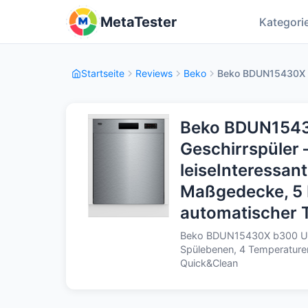
MetaTester
Kategori
Startseite
Reviews
Beko
Beko BDUN15430X b
Beko BDUN1543
Geschirrspüler 
leiseInteressant
Maßgedecke, 5 
automatischer 
Beko BDUN15430X b300 Unt
Spülebenen, 4 Temperature
Quick&Clean