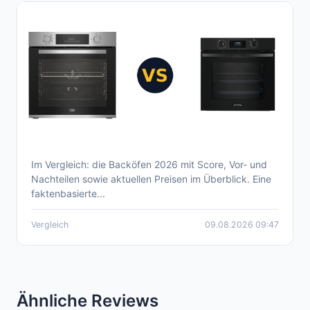
Im Vergleich: die Backöfen 2026 mit Score, Vor- und
Aktueller oven Vergleich 2026 – Backöfen im
Nachteilen sowie aktuellen Preisen im Überblick. Eine
Überblick: Score, Vor- und Nachteile
faktenbasierte...
Vergleich
09.08.2026 09:47
Ähnliche Reviews