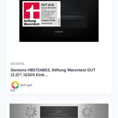
SIEMENS
Siemens HB572ABS3, Stiftung Warentest GUT
(2,0)*, iQ300 Einb...
Sehr gut
4,5