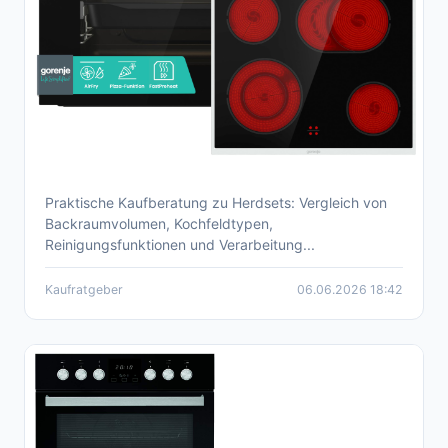
Praktische Kaufberatung zu Herdsets: Vergleich von
Herdset-Kaufberatung 2026 – Einbauherde &
Backraumvolumen, Kochfeldtypen,
Kombi-Sets im Vergleich
Reinigungsfunktionen und Verarbeitung...
Kaufratgeber
06.06.2026 18:42