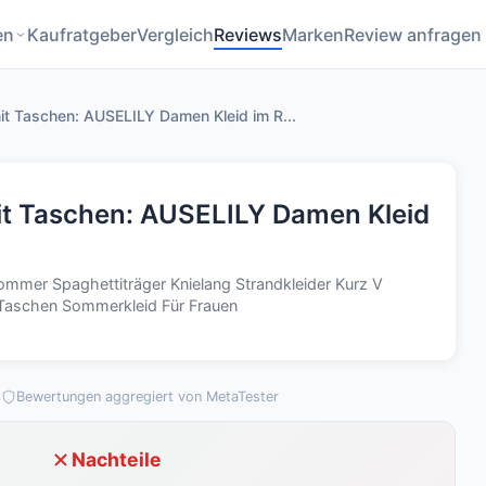
en
Kaufratgeber
Vergleich
Reviews
Marken
Review anfragen
t Taschen: AUSELILY Damen Kleid im R...
t Taschen: AUSELILY Damen Kleid
mmer Spaghettiträger Knielang Strandkleider Kurz V
t Taschen Sommerkleid Für Frauen
3
Bewertungen aggregiert von MetaTester
Nachteile