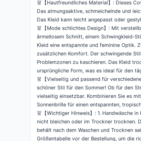
👗【Hautfreundliches Material】: Dieses Co
Das atmungsaktive, schmeichelnde und leic
Das Kleid kann leicht angepasst oder gesty
👗【Mode schlichtes Design】: Mit verstellb
ärmellosem Schnitt, einem Schwingkleid-Stil
Kleid eine entspannte und feminine Optik. 
zusätzlichen Komfort. Der schwingende Stil
Problemzonen zu kaschieren. Das Kleid trock
ursprüngliche Form, was es ideal für den t
👗【Vielseitig und passend für verschieden
schöner Stil für den Sommer! Ob für den Str
vielseitig einsetzbar. Kombinieren Sie es m
Sonnenbrille für einen entspannten, tropisc
👗【Wichtiger Hinweis】: 1. Handwäsche in
nicht bleichen oder im Trockner trocknen. 
behält nach dem Waschen und Trocknen sein
Größentabelle vor der Bestellung, um die ri