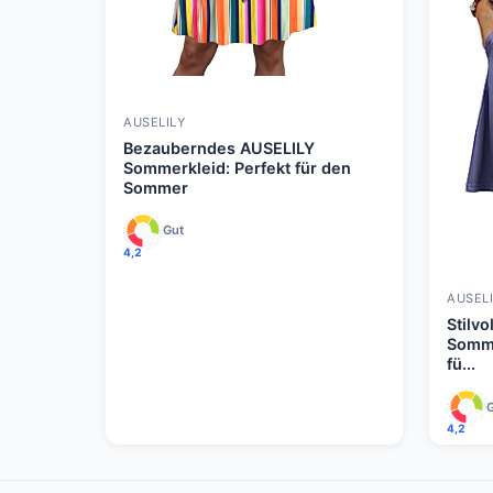
AUSELILY
Bezauberndes AUSELILY
Sommerkleid: Perfekt für den
Sommer
Gut
4,2
AUSELI
Stilv
Somme
fü...
4,2