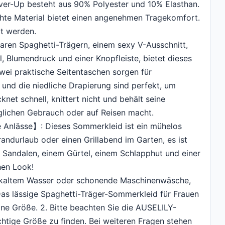
ver-Up besteht aus 90% Polyester und 10% Elasthan.
hte Material bietet einen angenehmen Tragekomfort.
lt werden.
aren Spaghetti-Trägern, einem sexy V-Ausschnitt,
, Blumendruck und einer Knopfleiste, bietet dieses
Zwei praktische Seitentaschen sorgen für
 und die niedliche Drapierung sind perfekt, um
net schnell, knittert nicht und behält seine
äglichen Gebrauch oder auf Reisen macht.
e Anlässe】: Dieses Sommerkleid ist ein mühelos
andurlaub oder einen Grillabend im Garten, es ist
it Sandalen, einem Gürtel, einem Schlapphut und einer
hen Look!
 kaltem Wasser oder schonende Maschinenwäsche,
Das lässige Spaghetti-Träger-Sommerkleid für Frauen
e Größe. 2. Bitte beachten Sie die AUSELILY-
chtige Größe zu finden. Bei weiteren Fragen stehen