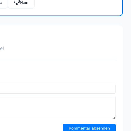
a
Nein
e!
Kommentar absenden