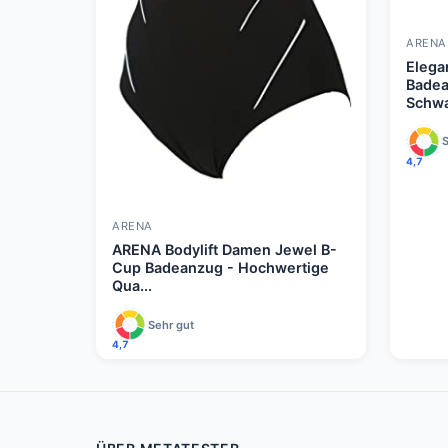
ARENA
Elega
Badea
Schwar
S
4,7
ARENA
ARENA Bodylift Damen Jewel B-
Cup Badeanzug - Hochwertige
Qua...
Sehr gut
4,7