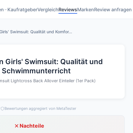
en
Kaufratgeber
Vergleich
Reviews
Marken
Review anfragen
ls' Swimsuit: Qualität und Komfor...
irls' Swimsuit: Qualität und
n Schwimmunterricht
it Lightcross Back Allover Einteiler (1er Pack)
3
Bewertungen aggregiert von MetaTester
Nachteile