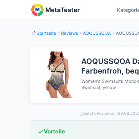
MetaTester
Kategori
Startseite
Reviews
AOQUSSQOA
AOQUSSQOA
AOQUSSQOA Dam
Farbenfroh, be
Women's Swimsuits Monoki
Swimsuit, yellow
Letzte Review am 23.08.202
Vorteile