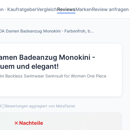
en
Kaufratgeber
Vergleich
Reviews
Marken
Review anfragen
 Damen Badeanzug Monokini - Farbenfroh, b...
en Badeanzug Monokini -
quem und elegant!
ni Backless Swimwear Swimsuit for Women One Piece
3
Bewertungen aggregiert von MetaTester
Nachteile