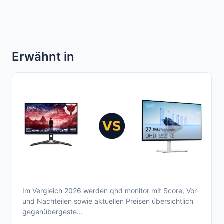
Erwähnt in
Im Vergleich 2026 werden qhd monitor mit Score, Vor-
Aktueller qhd monitor Vergleich 2026 –
und Nachteilen sowie aktuellen Preisen übersichtlich
Überblick der besten 27 Zoll Modelle
gegenübergeste...