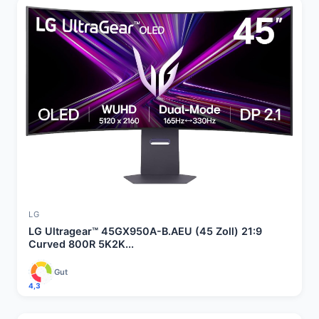
LG
LG Ultragear™ 45GX950A-B.AEU (45 Zoll) 21:9
Curved 800R 5K2K...
Gut
4,3