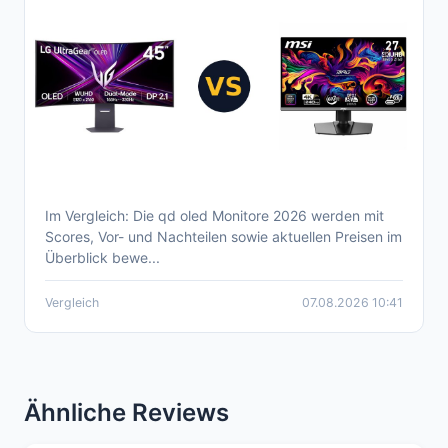
Im Vergleich: Die qd oled Monitore 2026 werden mit
Aktueller qd oled monitor Vergleich 2026 –
Scores, Vor- und Nachteilen sowie aktuellen Preisen im
Überblick
Überblick bewe...
Vergleich
07.08.2026 10:41
Ähnliche Reviews