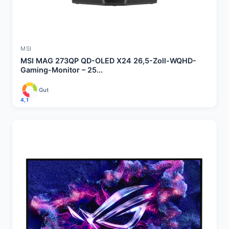
MSI
MSI MAG 273QP QD-OLED X24 26,5-Zoll-WQHD-
Gaming-Monitor – 25...
Gut
4,1