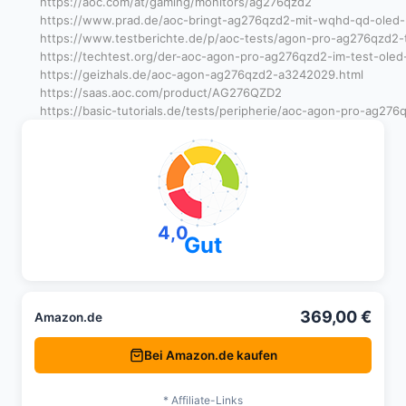
https://aoc.com/at/gaming/monitors/ag276qzd2
https://www.prad.de/aoc-bringt-ag276qzd2-mit-wqhd-qd-oled
https://www.testberichte.de/p/aoc-tests/agon-pro-ag276qzd2-t
https://techtest.org/der-aoc-agon-pro-ag276qzd2-im-test-oled
https://geizhals.de/aoc-agon-ag276qzd2-a3242029.html
https://saas.aoc.com/product/AG276QZD2
https://basic-tutorials.de/tests/peripherie/aoc-agon-pro-ag276
4,0
Gut
369,00 €
Amazon.de
Bei Amazon.de kaufen
* Affiliate-Links