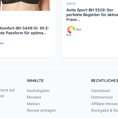
ANITA
Anita Sport-BH 5529: Der
perfekte Begleiter für aktiv
Fraue...
 Komfort-BH 5449 Gr. 95 E:
Gut
kte Passform für optima...
4,3
Gut
INHALTE
RECHTLICHE
rend auf
Kaufratgeber
Impressum
ste
Reviews
Datenschutz
Marken
Affiliate-Hinwei
Review anfragen
Rückgabe & Re