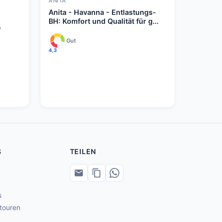
ANITA
Anita - Havanna - Entlastungs-
BH: Komfort und Qualität für g...
e
Gut
4,3
S
TEILEN
s
touren