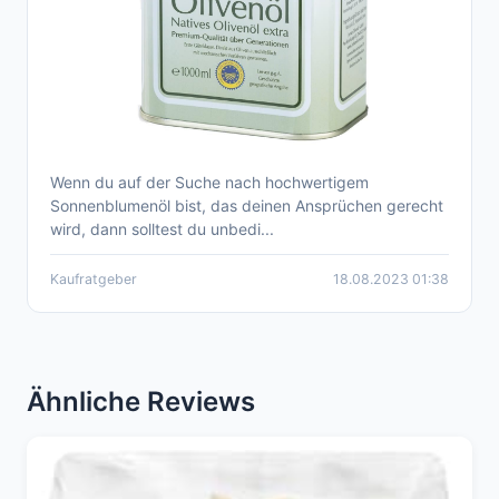
Wenn du auf der Suche nach hochwertigem
Der umfangreiche Kaufratgeber für
Sonnenblumenöl bist, das deinen Ansprüchen gerecht
hochwertiges Sonnenblumenöl - Entdecke
wird, dann solltest du unbedi...
die Top 10 Empfehlungen
Kaufratgeber
18.08.2023 01:38
Ähnliche Reviews