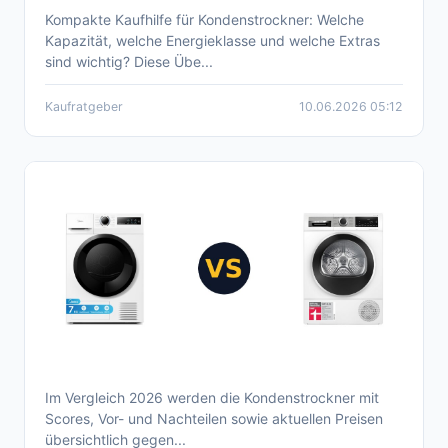
Kompakte Kaufhilfe für Kondenstrockner: Welche
Kondenstrockner: Kaufberatung &
Kapazität, welche Energieklasse und welche Extras
Empfehlungen 2026 – Top-Modelle
sind wichtig? Diese Übe...
Kaufratgeber
10.06.2026 05:12
Im Vergleich 2026 werden die Kondenstrockner mit
Aktueller Kondenstrockner Vergleich 2026
Scores, Vor- und Nachteilen sowie aktuellen Preisen
übersichtlich gegen...